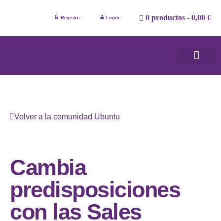
0 productos
0,00 €
Registro
Login
Tarjeta re
Comunidad
Campus Vir
Volver a la comunidad Ubuntu
Cambia
predisposiciones
con las Sales