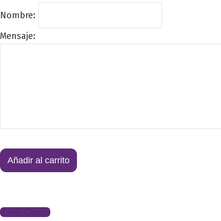
Nombre:
Mensaje:
Tarjeta
regalo
Añadir al carrito
cantidad
Ver Carrito