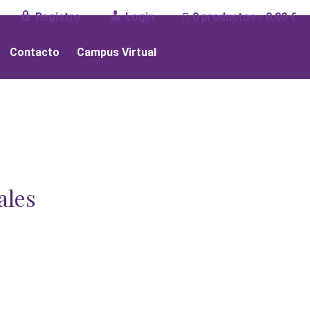
Registro
Login
0 productos
0,00 €
Contacto
Campus Virtual
ales