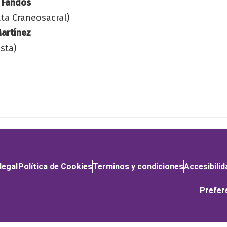
o Fandos
ta Craneosacral)
artínez
ista)
legal
Política de Cookies
Terminos y condiciones
Accesibilid
Prefer