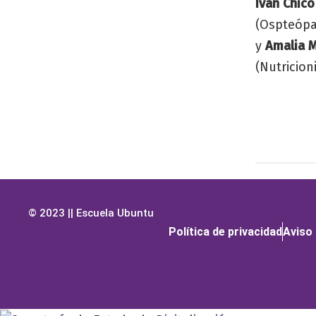
Ivan Chic
(Ospteópa
y
Amalia M
(Nutricion
© 2023 || Escuela Ubuntu
Política de privacidad
Aviso 