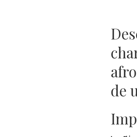
Des
cha
afr
de 
Imp