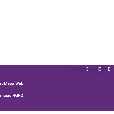
Youtube
Instagram
Envelope
ad
Mapa Web
encias RGPD